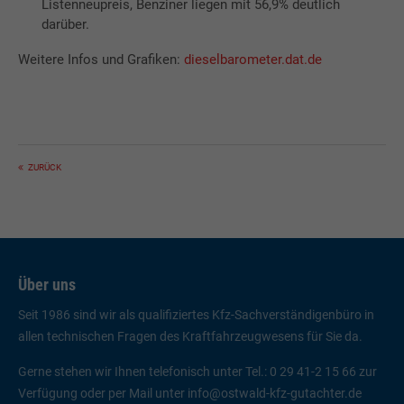
Listenneupreis, Benziner liegen mit 56,9% deutlich
darüber.
Weitere Infos und Grafiken:
dieselbarometer.dat.de
ZURÜCK
Über uns
Seit 1986 sind wir als qualifiziertes Kfz-Sachverständigenbüro in
allen technischen Fragen des Kraftfahrzeugwesens für Sie da.
Gerne stehen wir Ihnen telefonisch unter Tel.: 0 29 41-2 15 66 zur
Verfügung oder per Mail unter
info@ostwald-kfz-gutachter.de