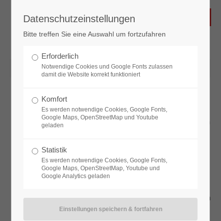
Datenschutzeinstellungen
Bitte treffen Sie eine Auswahl um fortzufahren
Erforderlich
Notwendige Cookies und Google Fonts zulassen
2019-08-27 13:00
damit die Website korrekt funktioniert
Komfort
Nachfrage im Juli nach neuen und gebrauchten Diesel-
Es werden notwendige Cookies, Google Fonts,
und Benzinfahrzeugen gestiegen
Google Maps, OpenStreetMap und Youtube
Gebrauchte Diesel mit Emissionsklasse Euro 6 erreichen
geladen
Höchstmarke
Absicht, einen Diesel-Pkw zu kaufen, leicht gestiegen
Statistik
Mediale Berichterstattung über Diesel-Pkw ist in der
Es werden notwendige Cookies, Google Fonts,
Wahrnehmung leicht positiver geworden
Google Maps, OpenStreetMap, Youtube und
Weiterhin deutlicher Einfluss der Diesel-Diskussion auf
Google Analytics geladen
den Zeitpunkt des Autokaufs
Nachrüstung von Diesel-Pkw erfährt deutlich gestiegenen
Zuspruch
Diesel-Pkw stehen beim Handel wieder etwas länger,