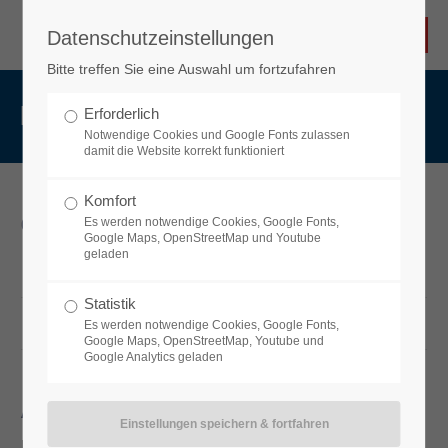
Datenschutzeinstellungen
Bitte treffen Sie eine Auswahl um fortzufahren
IMPRESSUM
Erforderlich
Notwendige Cookies und Google Fonts zulassen
damit die Website korrekt funktioniert
Komfort
Öffnungszeiten
Es werden notwendige Cookies, Google Fonts,
Google Maps, OpenStreetMap und Youtube
geladen
Mo-Do
08.00 - 17.00
Statistik
Fr
08.00 - 16.00
Es werden notwendige Cookies, Google Fonts,
Google Maps, OpenStreetMap, Youtube und
Google Analytics geladen
Angaben gemäß § 5 TMG
Ralf Ostwald KFZ Sachverständiger