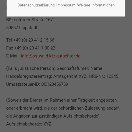
Datenschutzerklärung
Impressum
Weitere Informationen
Inhaber: Ralf Ostwald
Bökenförder Straße 167
59557 Lippstadt
Tel +49 (0) 29 41-2 15 66
Fax +49 (0) 29 41-1 80 22
E-Mail:
info@ostwald-kfz-gutachter.de
(Falls juristische Person) Geschäftsführer: Name
Handelsregistereintrag: Amtsgericht XYZ, HRB-Nr.: 12345
Umsatzsteuer-ID: DE123456789
(Soweit der Dienst im Rahmen einer Tätigkeit angeboten
oder erbracht wird, die der behördlichen Zulassung bedarf,
die Angaben zur zuständigen Aufsichtsbehörde)
Aufsichtsbehörde: XYZ