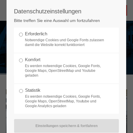
Datenschutzeinstellungen
Bitte treffen Sie eine Auswahl um fortzufahren
Erforderlich
39 JAHRE ERFAHRUNG
Notwendige Cookies und Google Fonts zulassen
MIT KRAFTFAHRZEUGEN
damit die Website korrekt funktioniert
Ein Unternehmen mit Geschichte
Komfort
MEHR ZU UNS
Es werden notwendige Cookies, Google Fonts,
Google Maps, OpenStreetMap und Youtube
geladen
Statistik
Es werden notwendige Cookies, Google Fonts,
Google Maps, OpenStreetMap, Youtube und
Google Analytics geladen